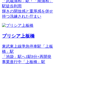
」
せ
板