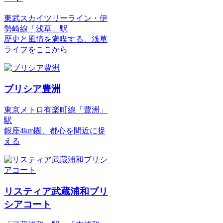
伊
草
」
捉
リ