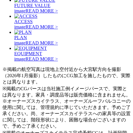
FUTURE VALUE
image
READ MORE >
ACCESS
image
READ MORE >
PLAN
image
READ MORE >
EQUIPMENT
image
READ MORE >
※掲載の航空写真は現地上空付近から大宮駅方向を撮影
（2026年1月撮影）したものにCG加工を施したもので、実際
とは異なります。
※掲載のCGパースは当社施工例イメージパースで、実際と
は異なります。家具・調度品等は販売価格に含まれません。
※オーナーズスカイテラス、オーナーズルーフバルコニーの
使用に関しては、管理規約に準じていただきます。予めご了
承ください。尚、オーナーズスカイテラスへの家具等の設置
に関しては、階段形状により、困難な場合がございますの
で、予めご了承ください。
※掲載のオーナーズスカイテラス完成予想CGは、計画段階